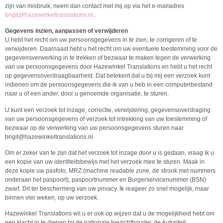
zijn van misbruik, neem dan contact met mij op via het e-mailadres
brigit@hazewinkeltranslations.nl
.
Gegevens inzien, aanpassen of verwijderen
U hebt het recht om uw persoonsgegevens in te zien, te corrigeren of te
verwijderen. Daarnaast hebt u het recht om uw eventuele toestemming voor de
gegevensverwerking in te trekken of bezwaar te maken tegen de verwerking
van uw persoonsgegevens door Hazewinkel Translations en hebt u het recht
op gegevensoverdraagbaarheid. Dat betekent dat u bij mij een verzoek kunt
indienen om de persoonsgegevens die ik van u heb in een computerbestand
naar u of een ander, door u genoemde organisatie, te sturen.
U kunt een verzoek tot inzage, correctie, verwijdering, gegevensoverdraging
van uw persoonsgegevens of verzoek tot intrekking van uw toestemming of
bezwaar op de verwerking van uw persoonsgegevens sturen naar
brigit@hazewinkeltranslations.nl.
Om er zeker van te zijn dat het verzoek tot inzage door u is gedaan, vraag ik u
een kopie van uw identiteitsbewijs met het verzoek mee te sturen. Maak in
deze kopie uw pasfoto, MRZ (machine readable zone, de strook met nummers
onderaan het paspoort), paspoortnummer en Burgerservicenummer (BSN)
zwart. Dit ter bescherming van uw privacy. Ik reageer zo snel mogelijk, maar
binnen vier weken, op uw verzoek.
Hazewinkel Translations wil u er ook op wijzen dat u de mogelijkheid hebt om
een klacht in te dienen bij de nationale toezichthouder, de Autoriteit