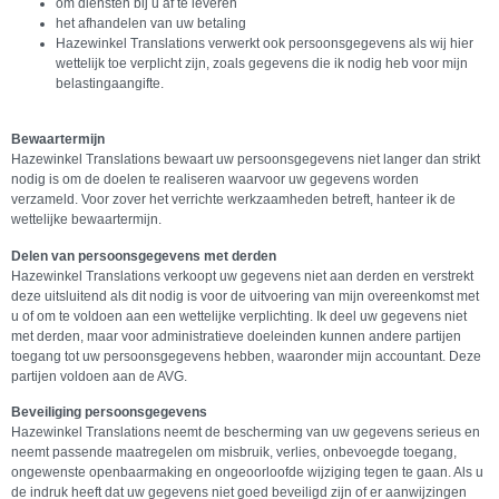
om diensten bij u af te leveren
het afhandelen van uw betaling
Hazewinkel Translations verwerkt ook persoonsgegevens als wij hier
wettelijk toe verplicht zijn, zoals gegevens die ik nodig heb voor mijn
belastingaangifte.
Bewaartermijn
Hazewinkel Translations bewaart uw persoonsgegevens niet langer dan strikt
nodig is om de doelen te realiseren waarvoor uw gegevens worden
verzameld. Voor zover het verrichte werkzaamheden betreft, hanteer ik de
wettelijke bewaartermijn.
Delen van persoonsgegevens met derden
Hazewinkel Translations verkoopt uw gegevens niet aan derden en verstrekt
deze uitsluitend als dit nodig is voor de uitvoering van mijn overeenkomst met
u of om te voldoen aan een wettelijke verplichting. Ik deel uw gegevens niet
met derden, maar voor administratieve doeleinden kunnen andere partijen
toegang tot uw persoonsgegevens hebben, waaronder mijn accountant. Deze
partijen voldoen aan de AVG.
Beveiliging persoonsgegevens
Hazewinkel Translations neemt de bescherming van uw gegevens serieus en
neemt passende maatregelen om misbruik, verlies, onbevoegde toegang,
ongewenste openbaarmaking en ongeoorloofde wijziging tegen te gaan. Als u
de indruk heeft dat uw gegevens niet goed beveiligd zijn of er aanwijzingen